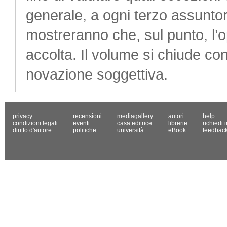
generale, a ogni terzo assuntore
mostreranno che, sul punto, l’
accolta. Il volume si chiude co
novazione soggettiva.
privacy
recensioni
mediagallery
autori
help
condizioni legali
eventi
casa editrice
librerie
richiedi 
diritto d'autore
politiche
università
eBook
feedbac