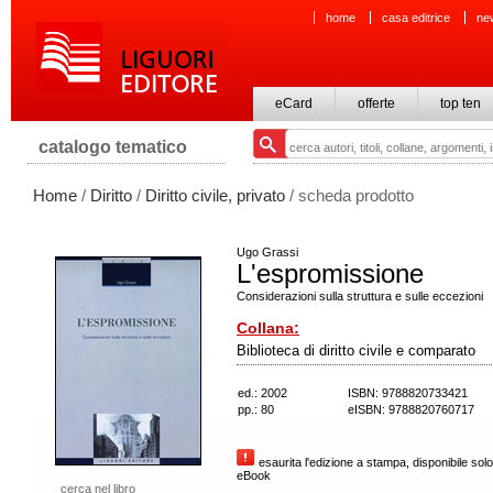
home
casa editrice
ne
eCard
offerte
top ten
catalogo tematico
Home
/
Diritto
/
Diritto civile, privato
/ scheda prodotto
Ugo Grassi
L'espromissione
Considerazioni sulla struttura e sulle eccezioni
Collana:
Biblioteca di diritto civile e comparato
ed.: 2002
ISBN: 9788820733421
pp.: 80
eISBN: 9788820760717
esaurita l'edizione a stampa, disponibile solo
eBook
cerca nel libro