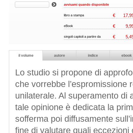
avvisami quando disponibile
€
17,9
libro a stampa
€
9,9
eBook
€
5,4
singoli capitoli a partire da
il volume
autore
indice
ebook
Lo studio si propone di approfon
che vorrebbe l’espromissione r
unilaterale. Al superamento di a
tale opinione è dedicata la prima
sofferma poi diffusamente sull’i
fine di valutare quali eccezioni