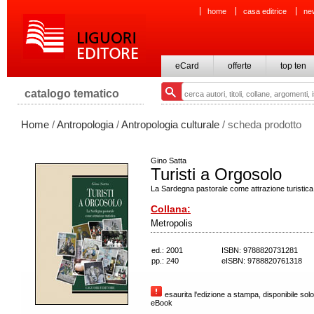
home
casa editrice
ne
eCard
offerte
top ten
catalogo tematico
Home
/
Antropologia
/
Antropologia culturale
/ scheda prodotto
Gino Satta
Turisti a Orgosolo
La Sardegna pastorale come attrazione turistica
Collana:
Metropolis
ed.: 2001
ISBN: 9788820731281
pp.: 240
eISBN: 9788820761318
esaurita l'edizione a stampa, disponibile solo
eBook