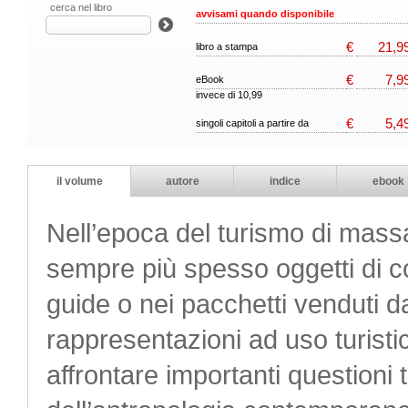
cerca nel libro
avvisami quando disponibile
€
21,9
libro a stampa
€
7,9
eBook
invece di 10,99
€
5,4
singoli capitoli a partire da
il volume
autore
indice
ebook
Nell’epoca del turismo di massa,
sempre più spesso oggetti di co
guide o nei pacchetti venduti da
rappresentazioni ad uso turisti
affrontare importanti questioni