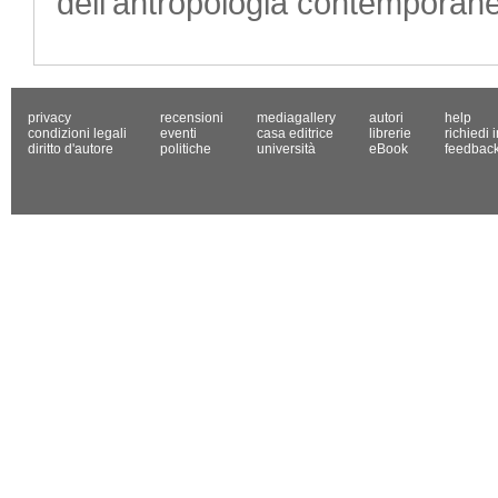
dell’antropologia contemporan
privacy
recensioni
mediagallery
autori
help
condizioni legali
eventi
casa editrice
librerie
richiedi 
diritto d'autore
politiche
università
eBook
feedbac