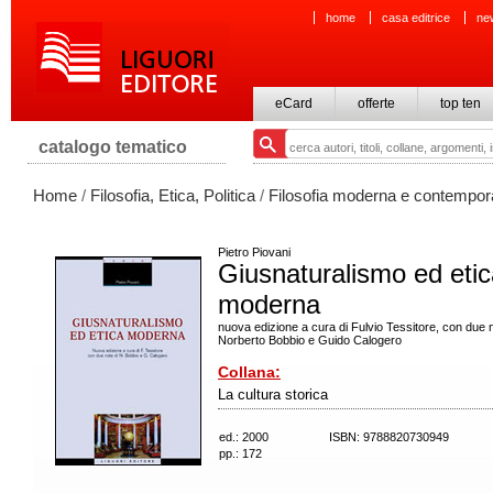
home
casa editrice
ne
eCard
offerte
top ten
catalogo tematico
Home
/
Filosofia, Etica, Politica
/
Filosofia moderna e contempo
Pietro Piovani
Giusnaturalismo ed eti
moderna
nuova edizione a cura di Fulvio Tessitore, con due n
Norberto Bobbio e Guido Calogero
Collana:
La cultura storica
ed.: 2000
ISBN: 9788820730949
pp.: 172