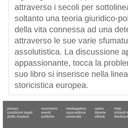
attraverso i secoli per sottolin
soltanto una teoria giuridico-p
della vita connessa ad una det
attraverso le sue varie sfumatu
assolutistica. La discussione 
appassionante, tocca la problem
suo libro si inserisce nella line
storicistica europea.
privacy
recensioni
mediagallery
autori
help
condizioni legali
eventi
casa editrice
librerie
richiedi 
diritto d'autore
politiche
università
eBook
feedbac