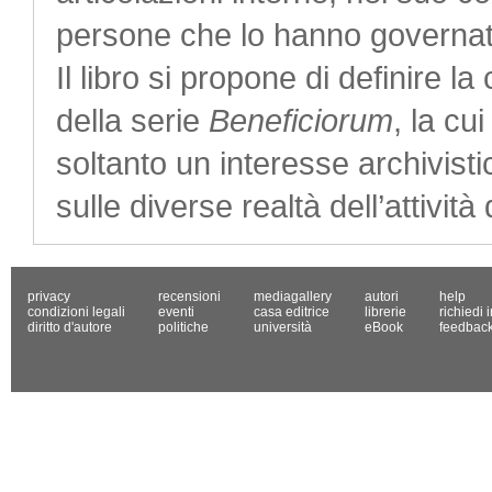
persone che lo hanno governat
Il libro si propone di definire l
della serie
Beneficiorum
, la cu
soltanto un interesse archivis
sulle diverse realtà dell’attività
privacy
recensioni
mediagallery
autori
help
condizioni legali
eventi
casa editrice
librerie
richiedi 
diritto d'autore
politiche
università
eBook
feedbac