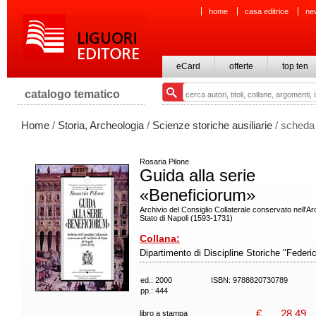
home
casa editrice
ne
eCard
offerte
top ten
catalogo tematico
Home
/
Storia, Archeologia
/
Scienze storiche ausiliarie
/ scheda 
Rosaria Pilone
Guida alla serie
«Beneficiorum»
Archivio del Consiglio Collaterale conservato nell'Arc
Stato di Napoli (1593-1731)
Collana:
Dipartimento di Discipline Storiche "Federic
ed.: 2000
ISBN: 9788820730789
pp.: 444
€
28,49
libro a stampa