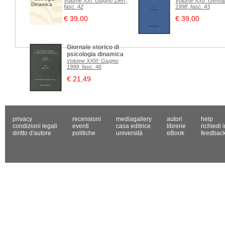
Volume XXI: Giugno 1997,
Volume XXII: Genna
Dinamica
fasc. 42
1998, fasc. 43
€ 39,00
€ 39,00
Giornale storico di
psicologia dinamica
Volume XXIII: Giugno
1999, fasc. 46
€ 21,49
privacy
recensioni
mediagallery
autori
help
condizioni legali
eventi
casa editrice
librerie
richiedi 
diritto d'autore
politiche
università
eBook
feedbac