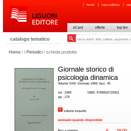
home
casa editrice
ne
eCard
offerte
top ten
catalogo tematico
Home
/
/
Periodici
/ scheda prodotto
Giornale storico di
psicologia dinamica
Volume XXIII: Gennaio 1999, fasc. 45
ed.: 1999
ISBN: 9788820729301
pp.: 176
volume esaurito
avvisami quando disponibile
€
39,00
libro a stampa