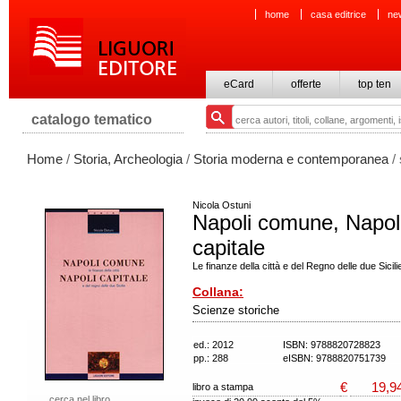
home
casa editrice
ne
eCard
offerte
top ten
catalogo tematico
Home
/
Storia, Archeologia
/
Storia moderna e contemporanea
/ 
Nicola Ostuni
Napoli comune, Napol
capitale
Le finanze della città e del Regno delle due Sicili
Collana:
Scienze storiche
ed.: 2012
ISBN: 9788820728823
pp.: 288
eISBN: 9788820751739
€
19,9
libro a stampa
cerca nel libro