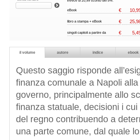
invece di 20,99 sconto del 5%.
€
10,9
eBook
€
25,9
libro a stampa + eBook
€
5,4
singoli capitoli a partire da
il volume
autore
indice
ebook
Questo saggio risponde all’esige
finanza comunale a Napoli alla 
governo, principalmente allo s
finanza statuale, decisioni i cui e
del regno contribuendo a determi
una parte comune, dal quale lo 