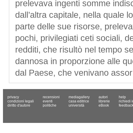
prelevava ingenti somme indiscri
dall’altra capitale, nella quale
parte delle sue risorse, preleva
pochi, privilegiati ceti sociali,
redditi, che risultò nel tempo 
dannosa in proporzione alle qu
dal Paese, che venivano assorbit
privacy
recensioni
mediagallery
autori
help
condizioni legali
eventi
casa editrice
librerie
richiedi 
diritto d'autore
politiche
università
eBook
feedbac