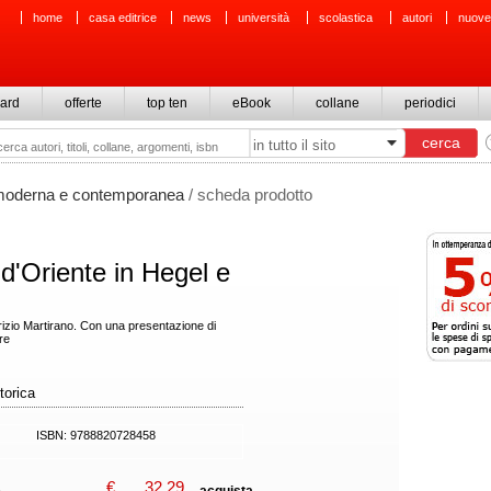
home
casa editrice
news
università
scolastica
autori
nuove
ard
offerte
top ten
eBook
collane
periodici
 moderna e contemporanea
/ scheda prodotto
 d'Oriente in Hegel e
rizio Martirano. Con una presentazione di
re
torica
ISBN: 9788820728458
€
32,29