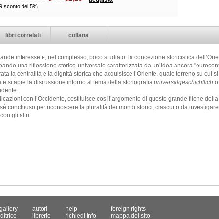
acquista
99 sconto del 5%.
libri correlati
collana
ande interesse e, nel complesso, poco studiato: la concezione storicistica dell’Orient
eando una riflessione storico-universale caratterizzata da un’idea ancora "eurocent
rata la centralità e la dignità storica che acquisisce l’Oriente, quale terreno su cui s
e e si apre la discussione intorno al tema della storiografia
universalgeschichtlich
ot
idente.
plicazioni con l’Occidente, costituisce così l’argomento di questo grande filone dell
 sé conchiuso per riconoscere la pluralità dei mondi storici, ciascuno da investigare
on gli altri.
gallery
autori
help
foreign rights
ditrice
librerie
richiedi info
mappa del sito