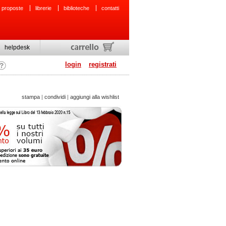
 proposte
librerie
biblioteche
contatti
helpdesk
login
registrati
stampa
|
condividi
|
aggiungi alla wishlist