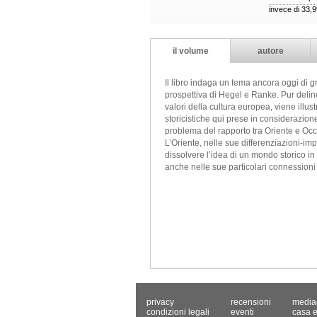
invece di 33,
il volume
autore
Il libro indaga un tema ancora oggi di gr
prospettiva di Hegel e Ranke. Pur delin
valori della cultura europea, viene illust
storicistiche qui prese in considerazion
problema del rapporto tra Oriente e Occ
L’Oriente, nelle sue differenziazioni-im
dissolvere l’idea di un mondo storico in
anche nelle sue particolari connessioni c
privacy
recensioni
media
condizioni legali
eventi
casa e