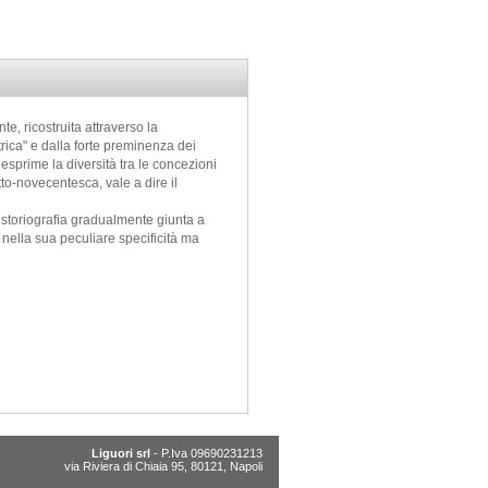
e, ricostruita attraverso la
rica" e dalla forte preminenza dei
i esprime la diversità tra le concezioni
to-novecentesca, vale a dire il
a storiografia gradualmente giunta a
 nella sua peculiare specificità ma
Liguori srl
- P.Iva 09690231213
via Riviera di Chiaia 95, 80121, Napoli