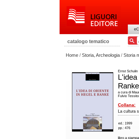
eC
catalogo tematico
Home
/
Storia, Archeologia
/
Storia
Ernst Schulin
L'idea
Ranke
a cura di Mau
Fulvio Tessito
Collana:
La cultura s
ed.: 1999
pp.: 476
libro a stampa