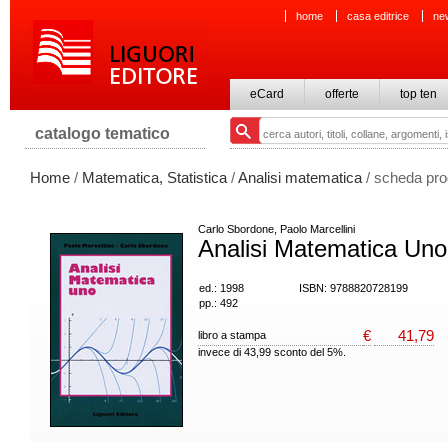
home
casa editrice
ne
eCard
offerte
top ten
catalogo tematico
Home
/
Matematica, Statistica
/
Analisi matematica
/ scheda pro
Carlo Sbordone, Paolo Marcellini
Analisi Matematica Uno
ed.: 1998
ISBN: 9788820728199
pp.: 492
€
41,79
libro a stampa
invece di 43,99 sconto del 5%.