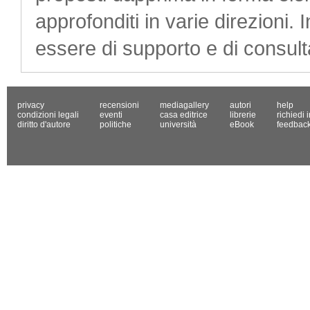
approfonditi in varie direzioni. 
essere di supporto e di consul
privacy
recensioni
mediagallery
autori
help
condizioni legali
eventi
casa editrice
librerie
richiedi 
diritto d'autore
politiche
università
eBook
feedbac