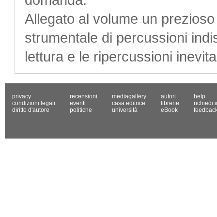
Allegato al volume un prezios
strumentale di percussioni ind
lettura e le ripercussioni inevit
privacy
recensioni
mediagallery
autori
help
condizioni legali
eventi
casa editrice
librerie
richiedi 
diritto d'autore
politiche
università
eBook
feedbac