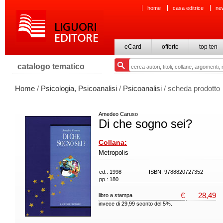
home
casa editrice
ne
eCard
offerte
top ten
catalogo tematico
Home
/
Psicologia, Psicoanalisi
/
Psicoanalisi
/ scheda prodotto
Amedeo Caruso
Di che sogno sei?
Collana:
Metropolis
ed.: 1998
ISBN: 9788820727352
pp.: 180
€
28,49
libro a stampa
invece di 29,99 sconto del 5%.