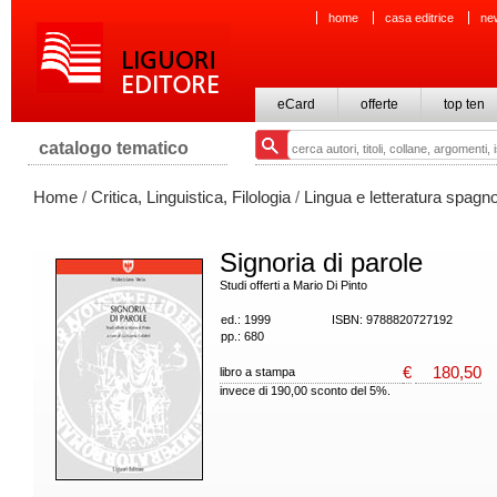
home
casa editrice
ne
eCard
offerte
top ten
catalogo tematico
Home
/
Critica, Linguistica, Filologia
/
Lingua e letteratura spagn
Signoria di parole
Studi offerti a Mario Di Pinto
ed.: 1999
ISBN: 9788820727192
pp.: 680
€
180,50
libro a stampa
invece di 190,00 sconto del 5%.