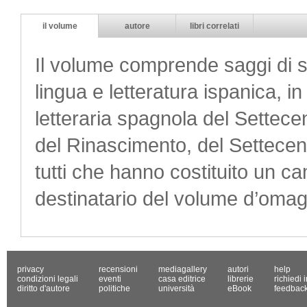
il volume
autore
libri correlati
Il volume comprende saggi di stu
lingua e letteratura ispanica, i
letteraria spagnola del Settecen
del Rinascimento, del Settecen
tutti che hanno costituito un ca
destinatario del volume d’omaggi
privacy
recensioni
mediagallery
autori
help
condizioni legali
eventi
casa editrice
librerie
richiedi 
diritto d'autore
politiche
università
eBook
feedbac