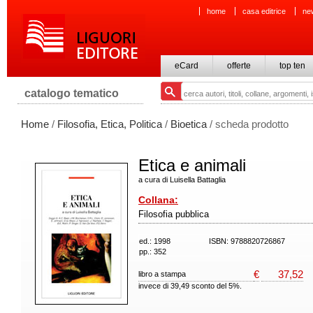
home
casa editrice
ne
eCard
offerte
top ten
catalogo tematico
Home
/
Filosofia, Etica, Politica
/
Bioetica
/ scheda prodotto
Etica e animali
a cura di Luisella Battaglia
Collana:
Filosofia pubblica
ed.: 1998
ISBN: 9788820726867
pp.: 352
€
37,52
libro a stampa
invece di 39,49 sconto del 5%.