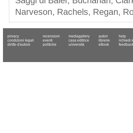
Saggi di Baier, Buchanan, Cla
Narveson, Rachels, Regan, Rol
privacy
recensioni
mediagallery
autori
help
condizioni legali
eventi
casa editrice
librerie
richiedi 
diritto d'autore
politiche
università
eBook
feedbac