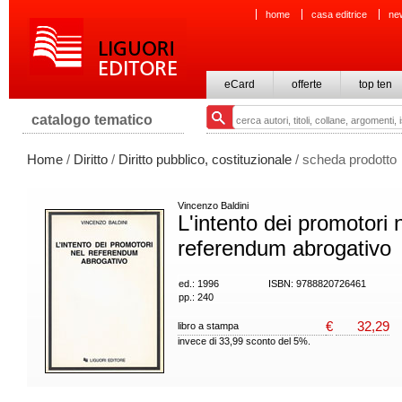
home
casa editrice
ne
eCard
offerte
top ten
catalogo tematico
Home
/
Diritto
/
Diritto pubblico, costituzionale
/ scheda prodotto
Vincenzo Baldini
L'intento dei promotori 
referendum abrogativo
ed.: 1996
ISBN: 9788820726461
pp.: 240
€
32,29
libro a stampa
invece di 33,99 sconto del 5%.