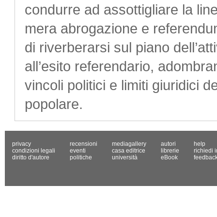
condurre ad assottigliare la lin
mera abrogazione e referendum 
di riverberarsi sul piano dell’at
all’esito referendario, adombr
vincoli politici e limiti giuridici
popolare.
privacy
recensioni
mediagallery
autori
help
condizioni legali
eventi
casa editrice
librerie
richiedi 
diritto d'autore
politiche
università
eBook
feedbac