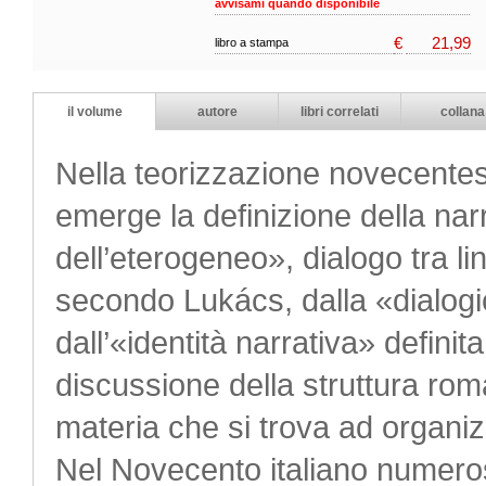
avvisami quando disponibile
€
21,99
libro a stampa
il volume
autore
libri correlati
collana
Nella teorizzazione novecente
emerge la definizione della n
dell’eterogeneo», dialogo tra lin
secondo Lukács, dalla «dialogic
dall’«identità narrativa» defin
discussione della struttura r
materia che si trova ad organiz
Nel Novecento italiano numeros