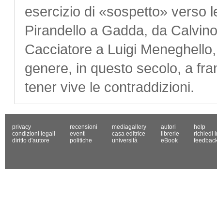
esercizio di «sospetto» verso le
Pirandello a Gadda, da Calvino 
Cacciatore a Luigi Meneghello, 
genere, in questo secolo, a fra
tener vive le contraddizioni.
privacy
recensioni
mediagallery
autori
help
condizioni legali
eventi
casa editrice
librerie
richiedi 
diritto d'autore
politiche
università
eBook
feedbac