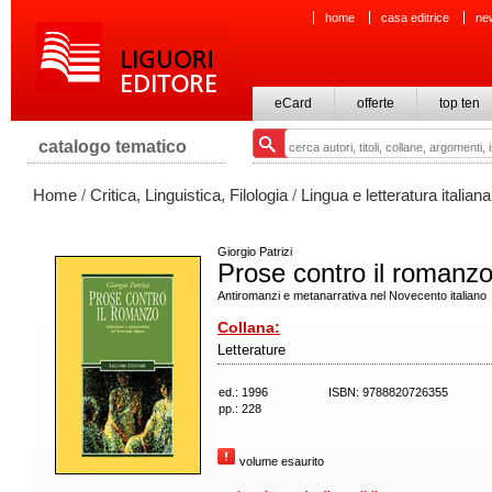
home
casa editrice
ne
eCard
offerte
top ten
catalogo tematico
Home
/
Critica, Linguistica, Filologia
/
Lingua e letteratura italiana
Giorgio Patrizi
Prose contro il romanz
Antiromanzi e metanarrativa nel Novecento italiano
Collana:
Letterature
ed.: 1996
ISBN: 9788820726355
pp.: 228
volume esaurito