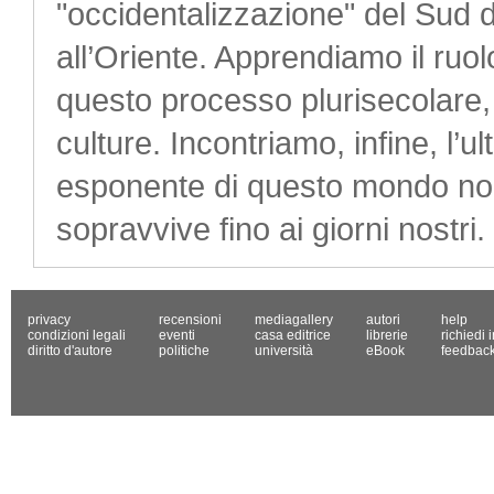
"occidentalizzazione" del Sud d’I
all’Oriente. Apprendiamo il ruol
questo processo plurisecolare,
culture. Incontriamo, infine, l’u
esponente di questo mondo norm
sopravvive fino ai giorni nostri.
privacy
recensioni
mediagallery
autori
help
condizioni legali
eventi
casa editrice
librerie
richiedi 
diritto d'autore
politiche
università
eBook
feedbac