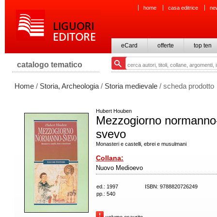
home
casa editrice
ne
eCard
offerte
top ten
catalogo tematico
Home
/
Storia, Archeologia
/
Storia medievale
/ scheda prodotto
Hubert Houben
Mezzogiorno normanno
svevo
Monasteri e castelli, ebrei e musulmani
Collana:
Nuovo Medioevo
ed.: 1997
ISBN: 9788820726249
pp.: 540