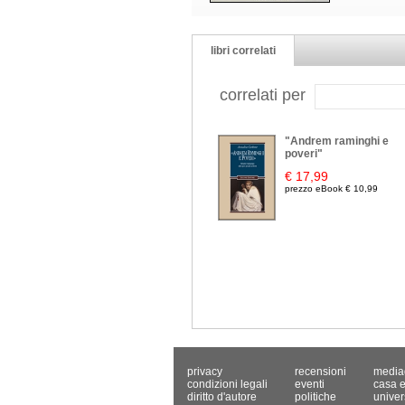
libri correlati
correlati per
"Andrem raminghi e
poveri"
€ 17,99
prezzo eBook € 10,99
privacy
recensioni
media
condizioni legali
eventi
casa e
diritto d'autore
politiche
univer