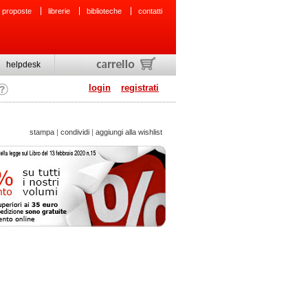
 proposte
librerie
biblioteche
contatti
helpdesk
login
registrati
stampa
|
condividi
|
aggiungi alla wishlist