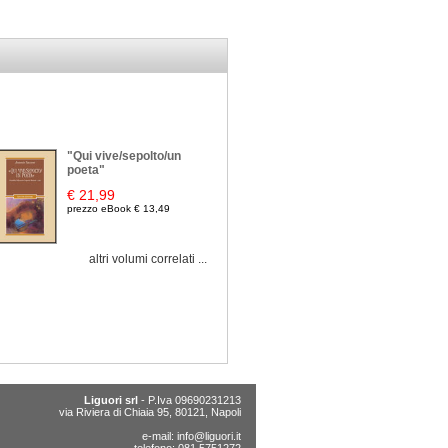
"Qui vive/sepolto/un
poeta"
€ 21,99
prezzo eBook € 13,49
altri volumi correlati ...
Liguori srl
- P.Iva 09690231213
via Riviera di Chiaia 95, 80121, Napoli
e-mail:
info@liguori.it