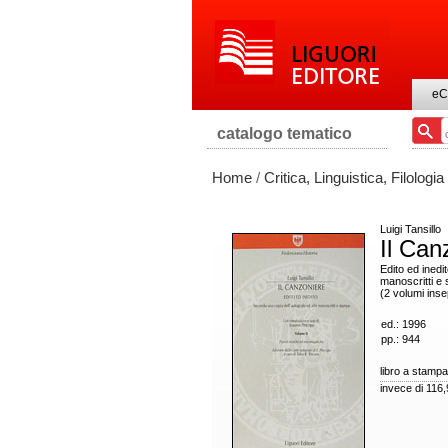
eC
catalogo tematico
Home
/
Critica, Linguistica, Filologia
Luigi Tansillo
Il Can
Edito ed inedi
manoscritti e
(2 volumi inse
ed.: 1996
pp.: 944
libro a stampa
invece di 116