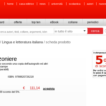
home
casa editrice
news
università
scolastica
autori
nuove
ard
offerte
top ten
eBook
collane
periodici
/
Lingua e letteratura italiana
/ scheda prodotto
zoniere
to secondo una copia dell'autografo ed altri
 stampe
parabili)
ISBN: 9788820726218
€
111,14
acquista
,99 sconto del 5%.