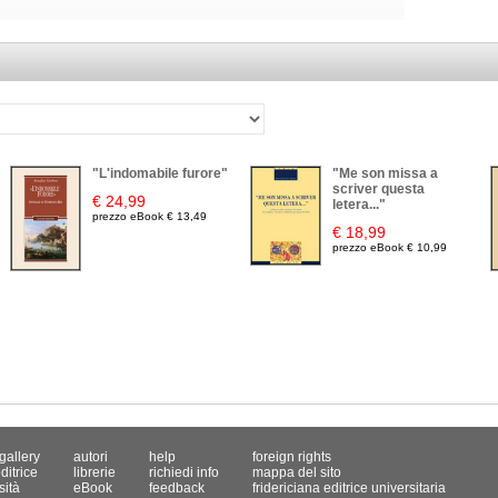
"L'indomabile furore"
"Me son missa a
scriver questa
€ 24,99
letera..."
prezzo eBook € 13,49
€ 18,99
prezzo eBook € 10,99
gallery
autori
help
foreign rights
ditrice
librerie
richiedi info
mappa del sito
sità
eBook
feedback
fridericiana editrice universitaria