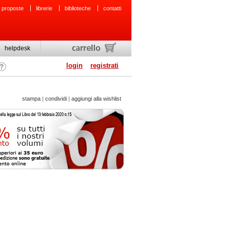
 proposte
librerie
biblioteche
contatti
helpdesk
login
registrati
stampa
|
condividi
|
aggiungi alla wishlist