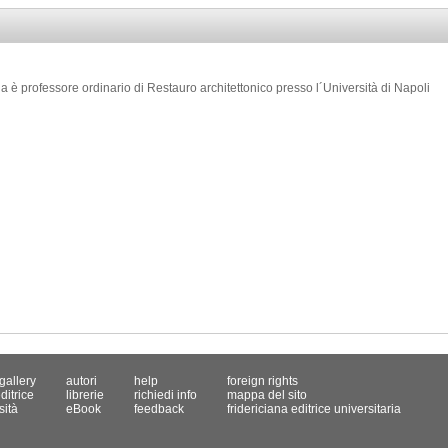
a è professore ordinario di Restauro architettonico presso l´Università di Napoli
gallery
autori
help
foreign rights
ditrice
librerie
richiedi info
mappa del sito
sità
eBook
feedback
fridericiana editrice universitaria