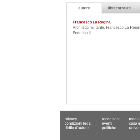
autore
libri correlati
Francesco La Regina
Architetto militante, Francesco La Regin
Federico II.
privacy
recensioni
media
condizioni legali
eventi
casa e
diritto d'autore
politiche
univer