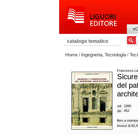
eC
catalogo tematico
Home
/
Ingegneria, Tecnologia
/
Tecn
Francesco La
Sicure
del pa
archit
ed.: 1995
pp.: 452
libro a stampa
invece di 60,