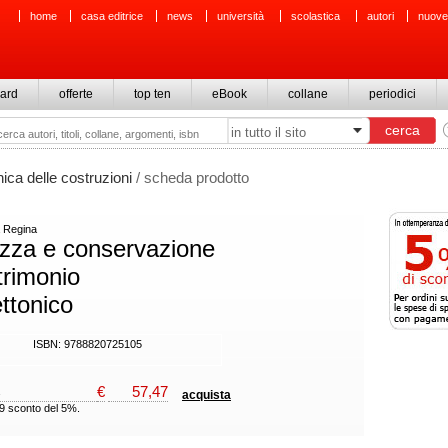
home
casa editrice
news
università
scolastica
autori
nuove
ard
offerte
top ten
eBook
collane
periodici
ica delle costruzioni
/ scheda prodotto
 Regina
zza e conservazione
trimonio
ettonico
ISBN: 9788820725105
€
57,47
acquista
49 sconto del 5%.