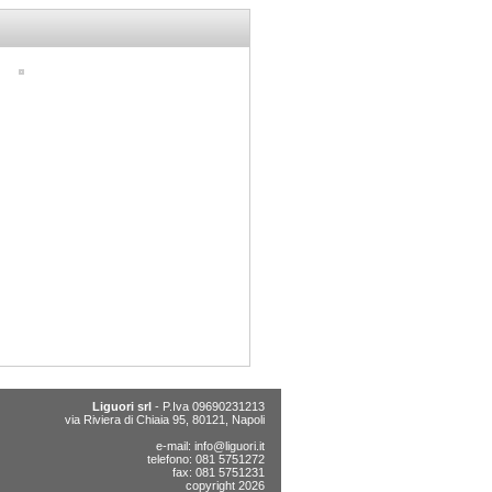
Liguori srl
- P.Iva 09690231213
via Riviera di Chiaia 95, 80121, Napoli
e-mail:
info@liguori.it
telefono: 081 5751272
fax: 081 5751231
copyright 2026