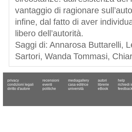
vantaggio di ragionare sull’autor
infine, dal fatto di aver indivi
libero dell’autorità.
Saggi di: Annarosa Buttarelli,
Sartori, Wanda Tommasi, Chia
privacy
recensioni
mediagallery
autori
help
condizioni legali
eventi
casa editrice
librerie
richiedi 
diritto d'autore
politiche
università
eBook
feedbac