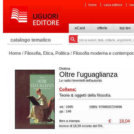
home
casa editrice
ne
eCard
offerte
top ten
catalogo tematico
Home
/
Filosofia, Etica, Politica
/
Filosofia moderna e contempo
Diotima
Oltre l'uguaglianza
Le radici femminili dell'autorità
Collana:
Teorie & oggetti della filosofia
ed.: 1995
ISBN: 9788820724696
pp.: 148
€
18,04
libro a stampa
invece di 18,99 sconto del 5%.