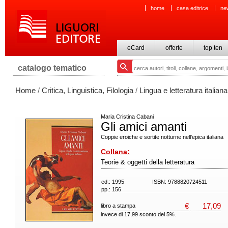
home
casa editrice
ne
eCard
offerte
top ten
catalogo tematico
Home
/
Critica, Linguistica, Filologia
/
Lingua e letteratura italiana
Maria Cristina Cabani
Gli amici amanti
Coppie eroiche e sortite notturne nell'epica italiana
Collana:
Teorie & oggetti della letteratura
ed.: 1995
ISBN: 9788820724511
pp.: 156
€
17,09
libro a stampa
invece di 17,99 sconto del 5%.