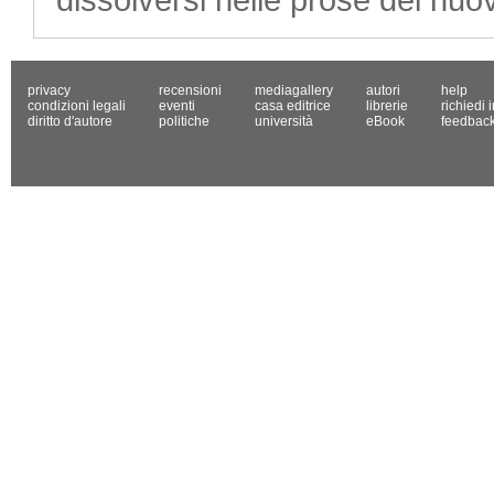
privacy
recensioni
mediagallery
autori
help
condizioni legali
eventi
casa editrice
librerie
richiedi 
diritto d'autore
politiche
università
eBook
feedbac