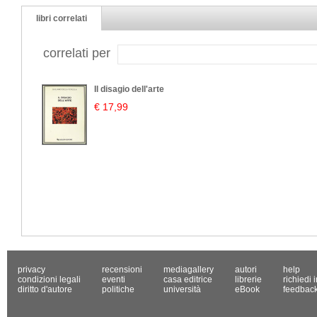
libri correlati
correlati per
Il disagio dell'arte
€ 17,99
privacy
recensioni
mediagallery
autori
help
condizioni legali
eventi
casa editrice
librerie
richiedi 
diritto d'autore
politiche
università
eBook
feedbac