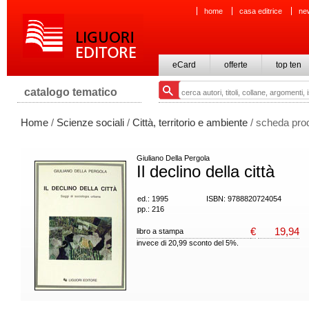
home
casa editrice
ne
eCard
offerte
top ten
catalogo tematico
Home
/
Scienze sociali
/
Città, territorio e ambiente
/ scheda pro
Giuliano Della Pergola
Il declino della città
ed.: 1995
ISBN: 9788820724054
pp.: 216
€
19,94
libro a stampa
invece di 20,99 sconto del 5%.