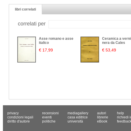
libri correlati
correlati per
Asse romano e asse
Ceramica a vern
italico
nera da Cales
€ 17,99
€ 53,49
privacy
recensioni
mediagallery
autori
help
condizioni legali
eventi
casa editrice
librerie
richiedi 
diritto d'autore
politiche
università
eBook
feedbac