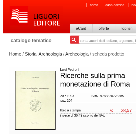
home
casa editrice
ne
eCard
offerte
top ten
catalogo tematico
Home
/
Storia, Archeologia
/
Archeologia
/ scheda prodotto
Luigi Pedroni
Ricerche sulla prima
monetazione di Roma
ed.: 1993
ISBN: 9788820723385
pp.: 204
€
28,97
libro a stampa
invece di 30,49 sconto del 5%.