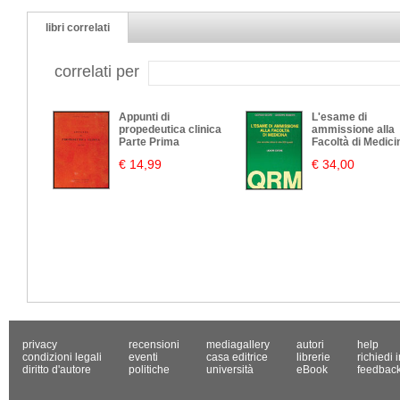
libri correlati
correlati per
Appunti di
L'esame di
propedeutica clinica
ammissione alla
Parte Prima
Facoltà di Medici
€ 14,99
€ 34,00
privacy
recensioni
mediagallery
autori
help
condizioni legali
eventi
casa editrice
librerie
richiedi 
diritto d'autore
politiche
università
eBook
feedbac