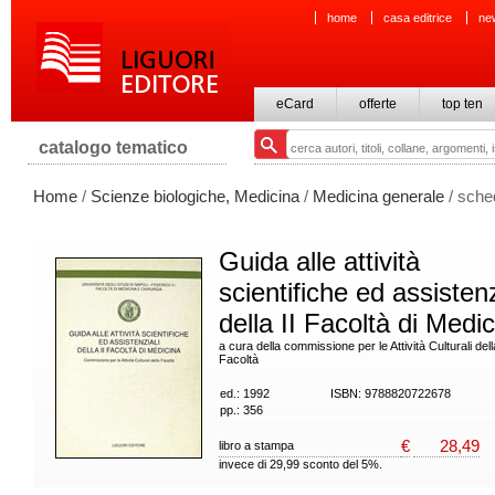
home
casa editrice
ne
eCard
offerte
top ten
catalogo tematico
Home
/
Scienze biologiche, Medicina
/
Medicina generale
/ sche
Guida alle attività
scientifiche ed assistenz
della II Facoltà di Medi
a cura della commissione per le Attività Culturali dell
Facoltà
ed.: 1992
ISBN: 9788820722678
pp.: 356
€
28,49
libro a stampa
invece di 29,99 sconto del 5%.