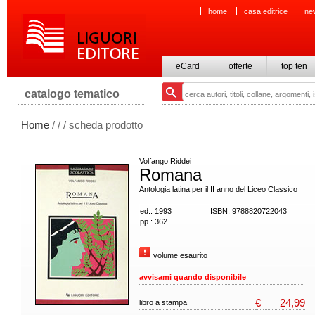
home
casa editrice
ne
eCard
offerte
top ten
catalogo tematico
Home
/
/
/ scheda prodotto
Volfango Riddei
Romana
Antologia latina per il II anno del Liceo Classico
ed.: 1993
ISBN: 9788820722043
pp.: 362
volume esaurito
avvisami quando disponibile
€
24,99
libro a stampa