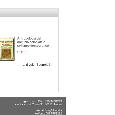
Antropologia del
dominio coloniale e
sviluppo democratico
€ 19,99
altri volumi correlati ...
Liguori srl
- P.Iva 09690231213
via Riviera di Chiaia 95, 80121, Napoli
e-mail:
info@liguori.it
telefono: 081 5751272