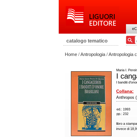
eC
catalogo tematico
Home
/
Antropologia
/
Antropologia c
Maria I. Pere
I cang
I banditi d'ono
Collana:
Anthropos (
ed.: 1993
pp.: 232
libro a stampa
invece di 18,