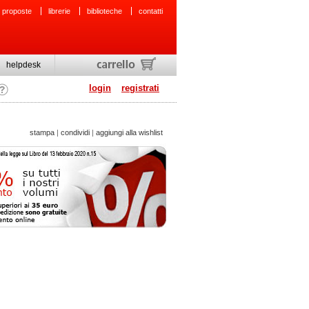
 proposte
librerie
biblioteche
contatti
helpdesk
login
registrati
stampa
|
condividi
|
aggiungi alla wishlist