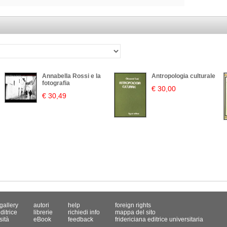
Annabella Rossi e la
Antropologia culturale
fotografia
€ 30,00
€ 30,49
gallery
autori
help
foreign rights
ditrice
librerie
richiedi info
mappa del sito
sità
eBook
feedback
fridericiana editrice universitaria