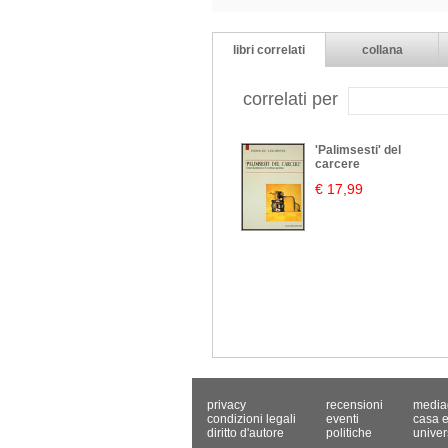
libri correlati
collana
correlati per
'Palimsesti' del
carcere
€ 17,99
privacy
recensioni
media
condizioni legali
eventi
casa e
diritto d'autore
politiche
univer