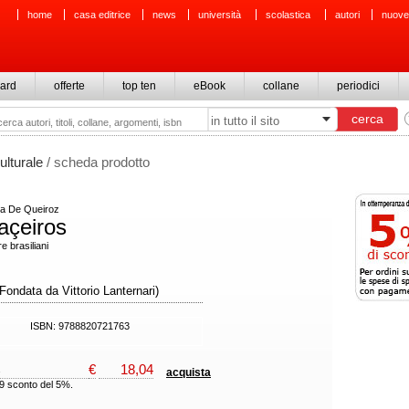
home
casa editrice
news
università
scolastica
autori
nuove
ard
offerte
top ten
eBook
collane
periodici
ulturale
/ scheda prodotto
ira De Queiroz
açeiros
re brasiliani
Fondata da Vittorio Lanternari)
ISBN: 9788820721763
€
18,04
acquista
99 sconto del 5%.