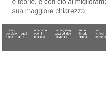
e teorie, e con ciò al migliorame
sua maggiore chiarezza.
privacy
recensioni
mediagallery
autori
help
condizioni legali
eventi
casa editrice
librerie
richiedi 
diritto d'autore
politiche
università
eBook
feedbac