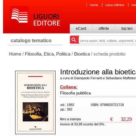
home
casa editrice
ne
eCard
offerte
top ten
catalogo tematico
Home
/
Filosofia, Etica, Politica
/
Bioetica
/ scheda prodotto
Introduzione alla bioeti
a cura di Giampaolo Ferranti e Sebastiano Maffetto
Collana:
Filosofia pubblica
ed.: 1992
ISBN: 9788820721718
pp.: 392
€
32,29
libro a stampa
invece di 33,99 sconto del 5%.