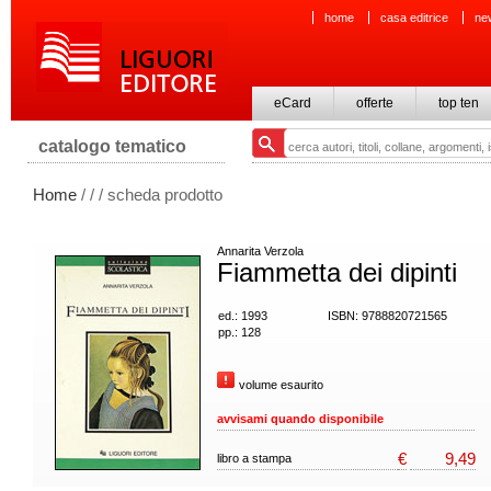
home
casa editrice
ne
eCard
offerte
top ten
catalogo tematico
Home
/
/
/ scheda prodotto
Annarita Verzola
Fiammetta dei dipinti
ed.: 1993
ISBN: 9788820721565
pp.: 128
volume esaurito
avvisami quando disponibile
€
9,49
libro a stampa