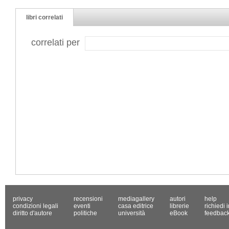
libri correlati
correlati per
privacy
recensioni
mediagallery
autori
help
condizioni legali
eventi
casa editrice
librerie
richiedi 
diritto d'autore
politiche
università
eBook
feedbac