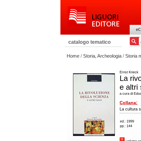
eC
catalogo tematico
Home
/
Storia, Archeologia
/
Storia
Ernst Krieck
La riv
e altri
a cura di Edo
Collana:
La cultura s
ed.: 1999
pp.: 144