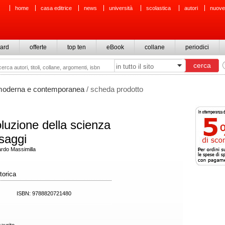
home
casa editrice
news
università
scolastica
autori
nuove
ard
offerte
top ten
eBook
collane
periodici
 moderna e contemporanea
/ scheda prodotto
oluzione della scienza
 saggi
ardo Massimilla
torica
ISBN: 9788820721480