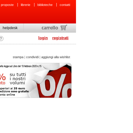
 proposte
librerie
biblioteche
contatti
helpdesk
login
registrati
stampa
|
condividi
|
aggiungi alla wishlist