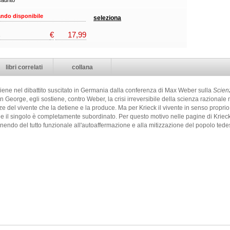
aurito
ndo disponibile
seleziona
€
17,99
libri correlati
collana
rviene nel dibattito suscitato in Germania dalla conferenza di Max Weber sulla
Scien
fan George, egli sostiene, contro Weber, la crisi irreversibile della scienza raziona
e del vivente che la detiene e la produce. Ma per Krieck il vivente in senso proprio
le il singolo è completamente subordinato. Per questo motivo nelle pagine di Kriec
enendo del tutto funzionale all'autoaffermazione e alla mitizzazione del popolo tede