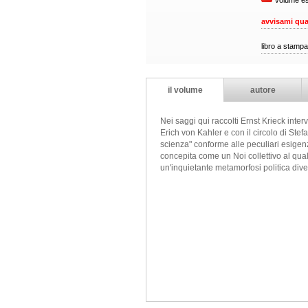
volume es
avvisami qua
libro a stampa
il volume
autore
Nei saggi qui raccolti Ernst Krieck inte
Erich von Kahler e con il circolo di Ste
scienza" conforme alle peculiari esigenz
concepita come un Noi collettivo al qua
un'inquietante metamorfosi politica div