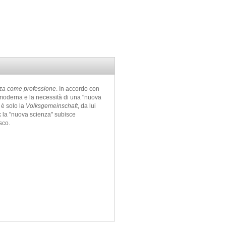
za come professione
. In accordo con
le moderna e la necessità di una "nuova
 è solo la
Volksgemeinschaft
, da lui
k la "nuova scienza" subisce
sco.