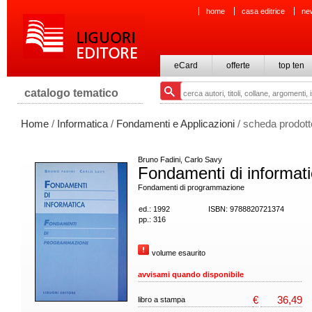
home
casa editrice
ne
eCard
offerte
top ten
catalogo tematico
Home
/
Informatica
/
Fondamenti e Applicazioni
/ scheda prodott
Bruno Fadini, Carlo Savy
Fondamenti di informat
Fondamenti di programmazione
ed.: 1992
ISBN: 9788820721374
pp.: 316
volume esaurito
avvisami quando disponibile
€
36,49
libro a stampa