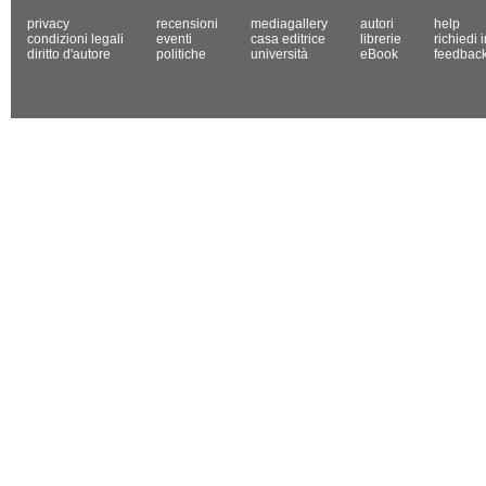
privacy
recensioni
mediagallery
autori
help
condizioni legali
eventi
casa editrice
librerie
richiedi 
diritto d'autore
politiche
università
eBook
feedbac