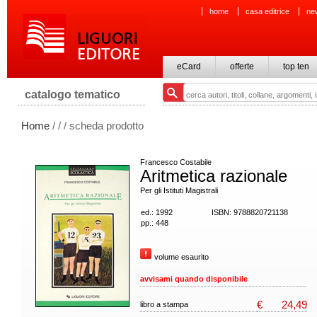
home
casa editrice
ne
eCard
offerte
top ten
catalogo tematico
Home
/
/
/ scheda prodotto
Francesco Costabile
Aritmetica razionale
Per gli Istituti Magistrali
ed.: 1992
ISBN: 9788820721138
pp.: 448
volume esaurito
avvisami quando disponibile
€
24,49
libro a stampa