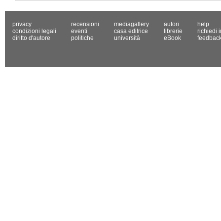
privacy
recensioni
mediagallery
autori
help
condizioni legali
eventi
casa editrice
librerie
richiedi 
diritto d'autore
politiche
università
eBook
feedbac