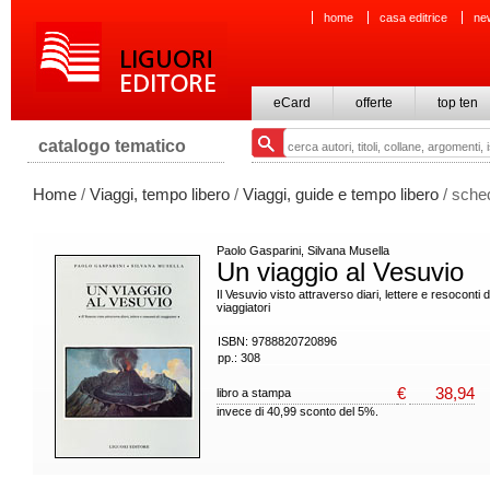
home
casa editrice
ne
eCard
offerte
top ten
catalogo tematico
Home
/
Viaggi, tempo libero
/
Viaggi, guide e tempo libero
/ sche
Paolo Gasparini, Silvana Musella
Un viaggio al Vesuvio
Il Vesuvio visto attraverso diari, lettere e resoconti d
viaggiatori
ISBN: 9788820720896
pp.: 308
€
38,94
libro a stampa
invece di 40,99 sconto del 5%.