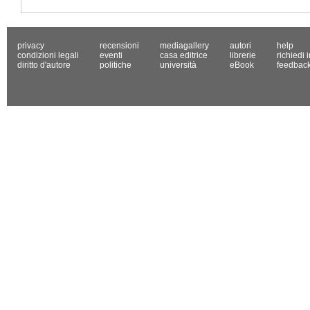
privacy
recensioni
mediagallery
autori
help
condizioni legali
eventi
casa editrice
librerie
richiedi 
diritto d'autore
politiche
università
eBook
feedbac