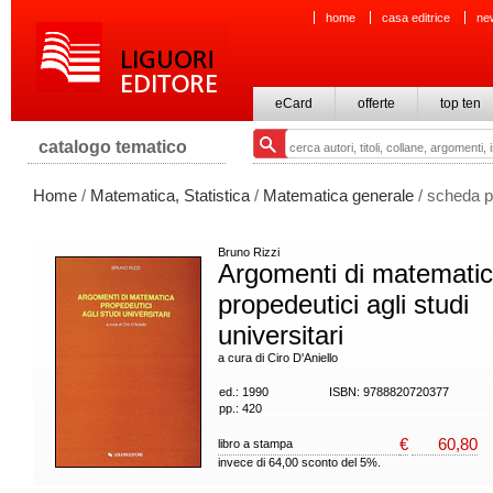
home
casa editrice
ne
eCard
offerte
top ten
catalogo tematico
Home
/
Matematica, Statistica
/
Matematica generale
/ scheda p
Bruno Rizzi
Argomenti di matemati
propedeutici agli studi
universitari
a cura di Ciro D'Aniello
ed.: 1990
ISBN: 9788820720377
pp.: 420
€
60,80
libro a stampa
invece di 64,00 sconto del 5%.