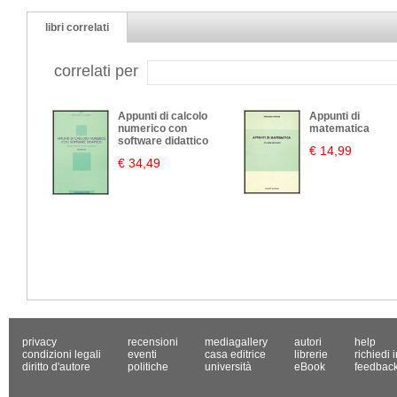
libri correlati
correlati per
Appunti di calcolo
Appunti di
numerico con
matematica
software didattico
€ 14,99
€ 34,49
privacy
recensioni
mediagallery
autori
help
condizioni legali
eventi
casa editrice
librerie
richiedi 
diritto d'autore
politiche
università
eBook
feedbac