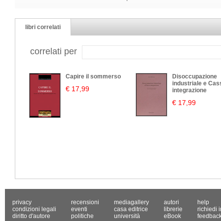
libri correlati
correlati per
Capire il sommerso
Disoccupazione
industriale e Cas
€ 17,99
integrazione
€ 17,99
privacy
recensioni
mediagallery
autori
help
condizioni legali
eventi
casa editrice
librerie
richiedi 
diritto d'autore
politiche
università
eBook
feedbac