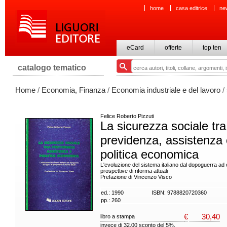
home
casa editrice
ne
eCard
offerte
top ten
catalogo tematico
Home
/
Economia, Finanza
/
Economia industriale e del lavoro
/
Felice Roberto Pizzuti
La sicurezza sociale tra
previdenza, assistenza
politica economica
L'evoluzione del sistema italiano dal dopoguerra ad 
prospettive di riforma attuali
Prefazione di Vincenzo Visco
ed.: 1990
ISBN: 9788820720360
pp.: 260
€
30,40
libro a stampa
invece di 32,00 sconto del 5%.