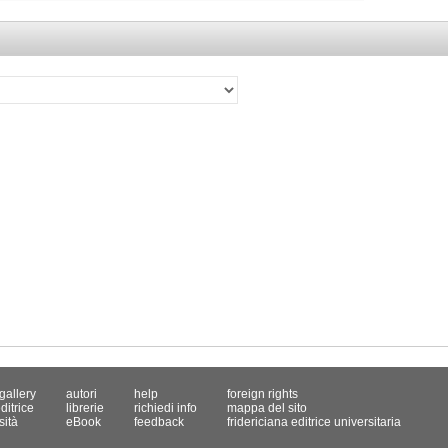
gallery
autori
help
foreign rights
ditrice
librerie
richiedi info
mappa del sito
sità
eBook
feedback
fridericiana editrice universitaria