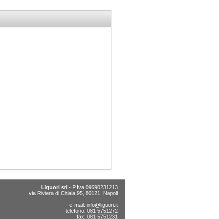
Liguori srl
- P.Iva 09690231213
via Riviera di Chiaia 95, 80121, Napoli
e-mail:
info@liguori.it
telefono: 081 5751272
fax: 081 5751231