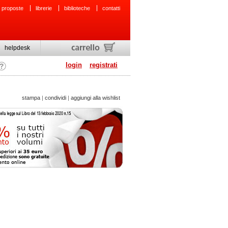
 proposte
librerie
biblioteche
contatti
helpdesk
login
registrati
stampa
|
condividi
|
aggiungi alla wishlist