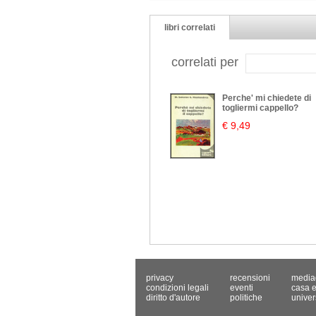
libri correlati
correlati per
Perche' mi chiedete di
togliermi cappello?
€ 9,49
privacy
recensioni
media
condizioni legali
eventi
casa e
diritto d'autore
politiche
univer