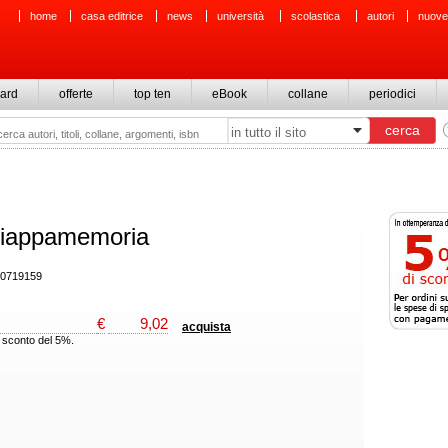
home
casa editrice
news
università
scolastica
autori
nuove
ard
offerte
top ten
eBook
collane
periodici
hiappamemoria
20719159
€
9,02
acquista
9 sconto del 5%.