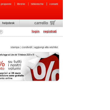
 proposte
librerie
biblioteche
contatti
helpdesk
login
registrati
stampa
|
condividi
|
aggiungi alla wishlist