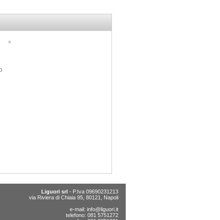
o
Liguori srl
- P.Iva 09690231213
via Riviera di Chiaia 95, 80121, Napoli
e-mail:
info@liguori.it
telefono: 081 5751272