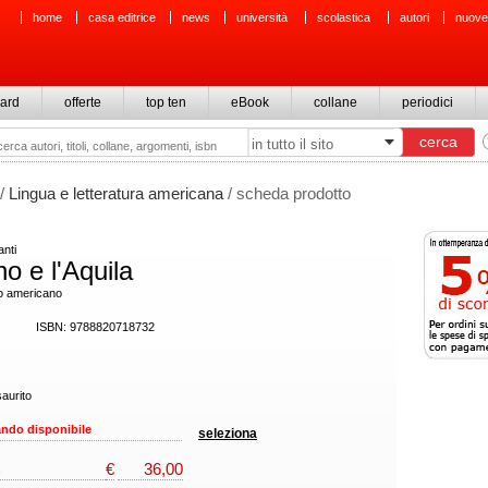
home
casa editrice
news
università
scolastica
autori
nuove
ard
offerte
top ten
eBook
collane
periodici
/
Lingua e letteratura americana
/ scheda prodotto
nti
no e l'Aquila
o americano
ISBN: 9788820718732
aurito
ndo disponibile
seleziona
€
36,00