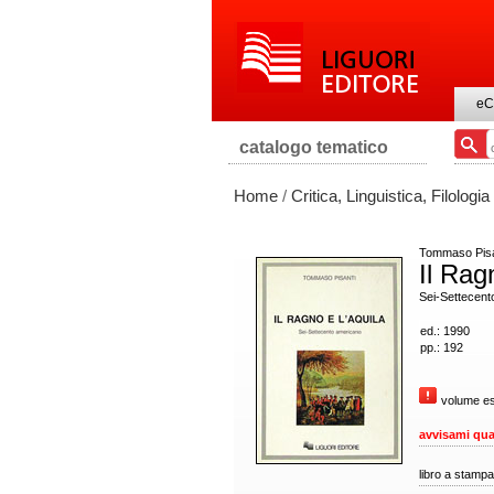
eC
catalogo tematico
Home
/
Critica, Linguistica, Filologia
Tommaso Pisa
Il Rag
Sei-Settecent
ed.: 1990
pp.: 192
volume es
avvisami qua
libro a stampa