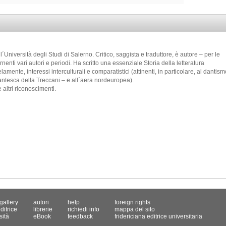
Università degli Studi di Salerno. Critico, saggista e traduttore, è autore – per le
nenti vari autori e periodi. Ha scritto una essenziale Storia della letteratura
mente, interessi interculturali e comparatistici (attinenti, in particolare, al dantism
ntesca della Treccani – e all´aera nordeuropea).
altri riconoscimenti.
gallery
autori
help
foreign rights
ditrice
librerie
richiedi info
mappa del sito
sità
eBook
feedback
fridericiana editrice universitaria