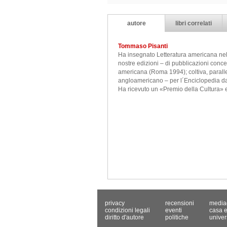
autore
libri correlati
Tommaso Pisanti
Ha insegnato Letteratura americana nell´
nostre edizioni – di pubblicazioni concer
americana (Roma 1994); coltiva, parallela
angloamericano – per l´Enciclopedia da
Ha ricevuto un «Premio della Cultura» e 
privacy
recensioni
media
condizioni legali
eventi
casa e
diritto d'autore
politiche
univer