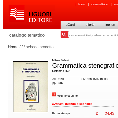
home
casa editrice
ne
eCard
offerte
top ten
catalogo tematico
Home
/
/
/ scheda prodotto
Milena Valenti
Grammatica stenografi
Sistema CIMA
ed.: 1991
ISBN: 9788820718503
pp.: 316
volume esaurito
avvisami quando disponibile
€
24,49
libro a stampa