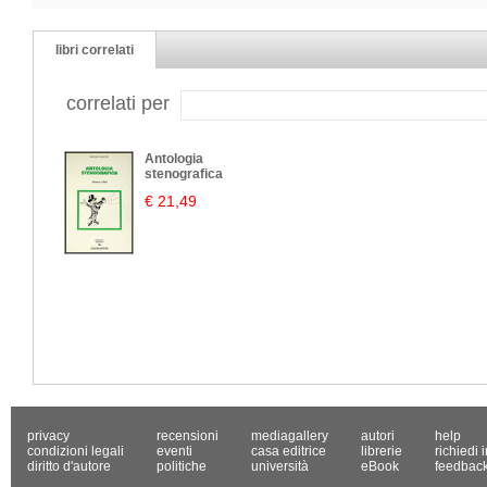
libri correlati
correlati per
Antologia
stenografica
€ 21,49
privacy
recensioni
mediagallery
autori
help
condizioni legali
eventi
casa editrice
librerie
richiedi 
diritto d'autore
politiche
università
eBook
feedbac