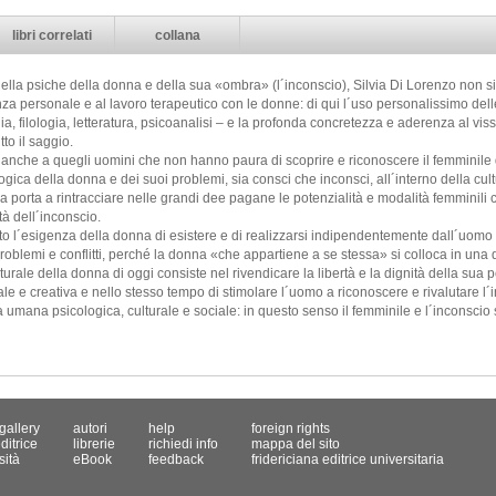
libri correlati
collana
lla psiche della donna e della sua «ombra» (l´inconscio), Silvia Di Lorenzo non si 
a personale e al lavoro terapeutico con le donne: di qui l´uso personalissimo delle v
gia, filologia, letteratura, psicoanalisi – e la profonda concretezza e aderenza al v
tto il saggio.
 anche a quegli uomini che non hanno paura di scoprire e riconoscere il femminile 
logica della donna e dei suoi problemi, sia consci che inconsci, all´interno della cul
ica porta a rintracciare nelle grandi dee pagane le potenzialità e modalità femminili 
tà dell´inconscio.
to l´esigenza della donna di esistere e di realizzarsi indipendentemente dall´uomo
 problemi e conflitti, perché la donna «che appartiene a se stessa» si colloca in 
lturale della donna di oggi consiste nel rivendicare la libertà e la dignità della sua
e e creativa e nello stesso tempo di stimolare l´uomo a riconoscere e rivalutare l´i
ta umana psicologica, culturale e sociale: in questo senso il femminile e l´inconscio 
gallery
autori
help
foreign rights
ditrice
librerie
richiedi info
mappa del sito
sità
eBook
feedback
fridericiana editrice universitaria