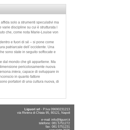
affida solo a strumenti speculativi ma
arie discipline su cui è strutturata l
issuto che, come nota Marie-Louise von
dentro e fuori di sé – si pone come
tura patriarcale dell´occidente. Una
che sono state in seguito soffocate e
 e dal mondo che gli appartiene. Ma
una dimensione pericolosamente nuova
 persona
intera
, capace di sviluppare in
nconscio in quanto fattore
sono portatori di una cultura nuova, di
Liguori srl
- P.Iva 09690231213
via Riviera di Chiaia 95, 80121, Napoli
e-mail:
info@liguori.it
telefono: 081 5751272
fax: 081 5751231