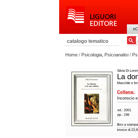
eC
catalogo tematico
Home
/
Psicologia, Psicoanalisi
/
Ps
Silvia Di Lore
La do
Maschile e fem
Collana:
Inconscio e
ed.: 2001
pp.: 196
libro a stampa
invece di 23,