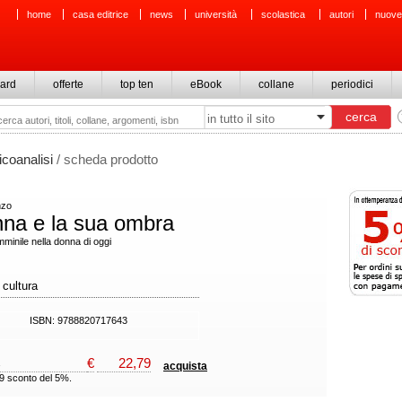
home
casa editrice
news
università
scolastica
autori
nuove
ard
offerte
top ten
eBook
collane
periodici
icoanalisi
/ scheda prodotto
nzo
nna e la sua ombra
minile nella donna di oggi
 cultura
ISBN: 9788820717643
€
22,79
acquista
99 sconto del 5%.