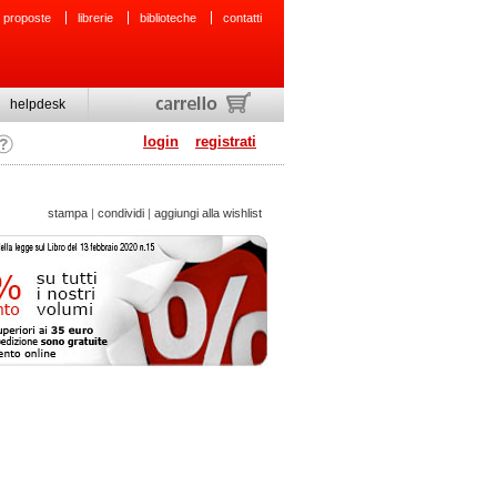
 proposte
librerie
biblioteche
contatti
helpdesk
login
registrati
stampa
|
condividi
|
aggiungi alla wishlist