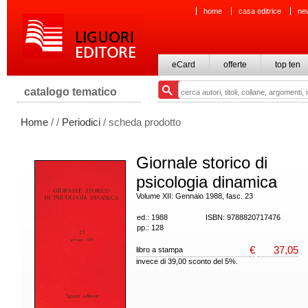
home
casa editrice
ne
eCard
offerte
top ten
catalogo tematico
Home
/
/
Periodici
/ scheda prodotto
Giornale storico di
psicologia dinamica
Volume XII: Gennaio 1988, fasc. 23
ed.: 1988
ISBN: 9788820717476
pp.: 128
€
37,05
libro a stampa
invece di 39,00 sconto del 5%.