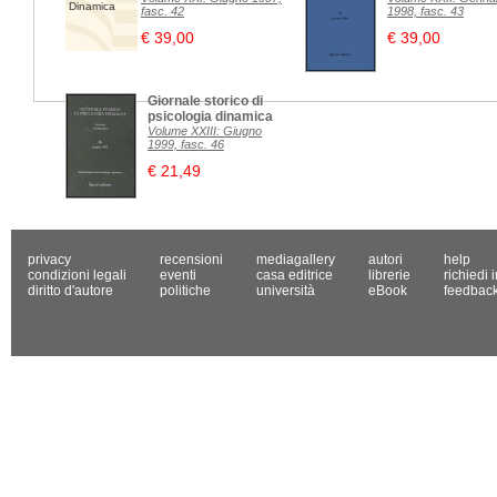
Dinamica
fasc. 42
1998, fasc. 43
€ 39,00
€ 39,00
Giornale storico di
psicologia dinamica
Volume XXIII: Giugno
1999, fasc. 46
€ 21,49
privacy
recensioni
mediagallery
autori
help
condizioni legali
eventi
casa editrice
librerie
richiedi 
diritto d'autore
politiche
università
eBook
feedbac