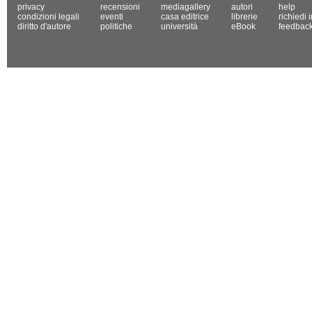
privacy
recensioni
mediagallery
autori
help
condizioni legali
eventi
casa editrice
librerie
richiedi 
diritto d'autore
politiche
università
eBook
feedbac