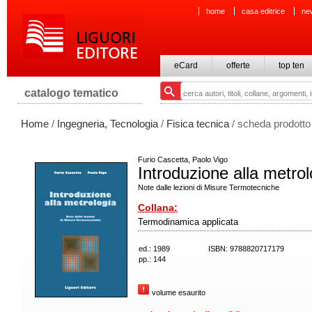
home
casa editrice
ne
eCard
offerte
top ten
catalogo tematico
Home
/
Ingegneria, Tecnologia
/
Fisica tecnica
/ scheda prodotto
Furio Cascetta, Paolo Vigo
Introduzione alla metrol
Note dalle lezioni di Misure Termotecniche
Collana:
Termodinamica applicata
ed.: 1989
ISBN: 9788820717179
pp.: 144
volume esaurito