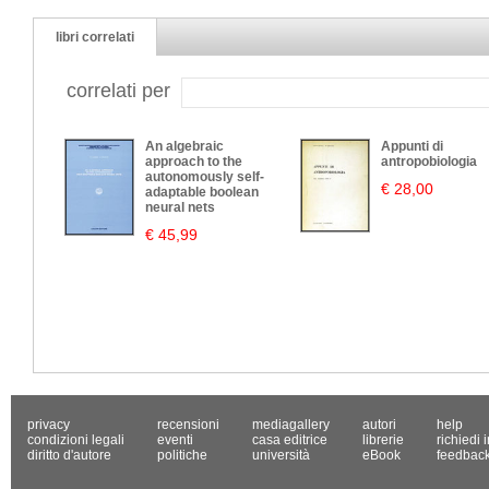
libri correlati
correlati per
An algebraic
Appunti di
approach to the
antropobiologia
autonomously self-
€ 28,00
adaptable boolean
neural nets
€ 45,99
privacy
recensioni
mediagallery
autori
help
condizioni legali
eventi
casa editrice
librerie
richiedi 
diritto d'autore
politiche
università
eBook
feedbac