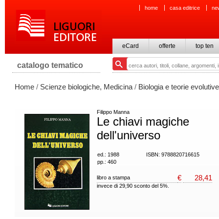
home
casa editrice
ne
eCard
offerte
top ten
catalogo tematico
Home
/
Scienze biologiche, Medicina
/
Biologia e teorie evolutive
Filippo Manna
Le chiavi magiche
dell'universo
ed.: 1988
ISBN: 9788820716615
pp.: 460
€
28,41
libro a stampa
invece di 29,90 sconto del 5%.