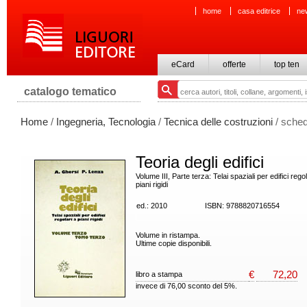
home
casa editrice
ne
eCard
offerte
top ten
catalogo tematico
Home
/
Ingegneria, Tecnologia
/
Tecnica delle costruzioni
/ sched
Teoria degli edifici
Volume III, Parte terza: Telai spaziali per edifici regol
piani rigidi
ed.: 2010
ISBN: 9788820716554
Volume in ristampa.
Ultime copie disponibili.
€
72,20
libro a stampa
invece di 76,00 sconto del 5%.