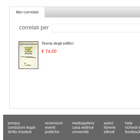
libri correlati
correlati per
Teoria degli edifici
€ 74,00
privacy
recensioni
mediagallery
autori
help
condizioni legali
eventi
casa editrice
librerie
richiedi 
diritto d'autore
politiche
università
eBook
feedbac