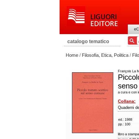
eC
catalogo tematico
Home
/
Filosofia, Etica, Politica
/
Fil
François La M
Piccol
senso
a cura e con 
Collana:
Quaderni del
ed.: 1988
pp.: 100
libro a stampa