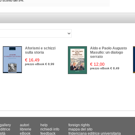
00 sconto del 5%.
Aforismi e schizzi
Aldo e Paolo Augusto
sulla storia
Masullo: un dialogo
serrato
€ 16,49
€ 12,00
prezzo eBook € 8,99
prezzo eBook € 8,49
gallery
autori
help
foreign rights
ditrice
librerie
richiedi info
mappa del sito
sità
eBook
feedback
fridericiana editrice universitaria