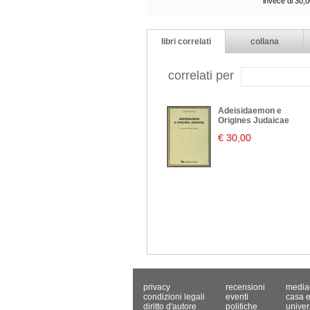
invece di 30,
libri correlati
collana
correlati per
Adeisidaemon e
Origines Judaicae
€ 30,00
privacy
recensioni
media
condizioni legali
eventi
casa e
diritto d'autore
politiche
univer