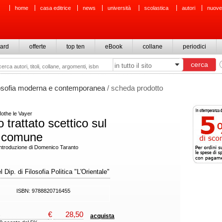
home
casa editrice
news
università
scolastica
autori
nuove
ard
offerte
top ten
eBook
collane
periodici
osofia moderna e contemporanea
/ scheda prodotto
othe le Vayer
o trattato scettico sul
 comune
introduzione di Domenico Taranto
 Dip. di Filosofia Politica "L'Orientale"
ISBN: 9788820716455
€
28,50
acquista