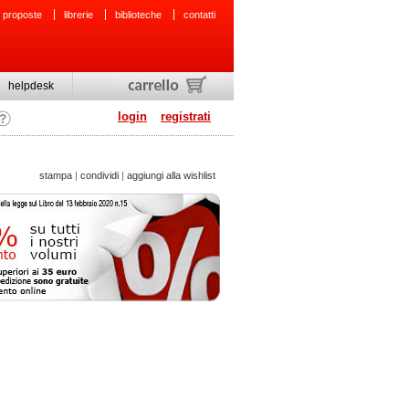
 proposte
librerie
biblioteche
contatti
helpdesk
login
registrati
stampa
|
condividi
|
aggiungi alla wishlist