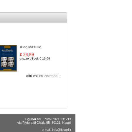
Aldo Masullo
€ 24,99
prezzo eBook € 16,99
altri volumi correlati ...
Liguori srl
- P.Iva 09690231213
via Riviera di Chiaia 95, 80121, Napoli
e-mail:
info@liguori.it