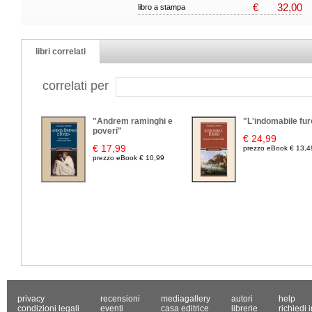
€
32,00
libro a stampa
libri correlati
correlati per
"Andrem raminghi e
"L'indomabile fur
poveri"
€ 24,99
€ 17,99
prezzo eBook € 13,4
prezzo eBook € 10,99
privacy
recensioni
mediagallery
autori
help
condizioni legali
eventi
casa editrice
librerie
richiedi 