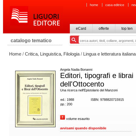
home
casa editrice
ne
eCard
offerte
top ten
catalogo tematico
Home
/
Critica, Linguistica, Filologia
/
Lingua e letteratura italiana
Angela Nadia Bonanni
Editori, tipografi e librai
dell'Ottocento
Una ricerca nell'Epistolario del Manzoni
ed.: 1988
ISBN: 9788820715915
pp.: 200
volume esaurito
avvisami quando disponibile