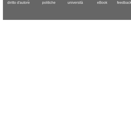
diritto d'autore
politiche
università
eBook
feedbac