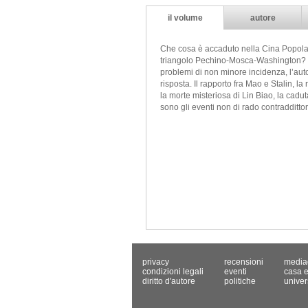
il volume
autore
Che cosa è accaduto nella Cina Popolare 
triangolo Pechino-Mosca-Washington? Com
problemi di non minore incidenza, l’autor
risposta. Il rapporto fra Mao e Stalin, l
la morte misteriosa di Lin Biao, la cadu
sono gli eventi non di rado contradditto
privacy
recensioni
media
condizioni legali
eventi
casa e
diritto d'autore
politiche
univer