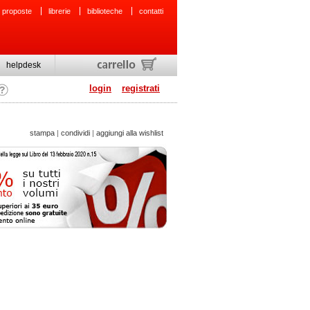
 proposte
librerie
biblioteche
contatti
helpdesk
login
registrati
stampa
|
condividi
|
aggiungi alla wishlist