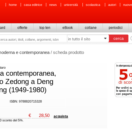
home
casa editrice
news
università
scolastica
autori
nuove
ard
offerte
top ten
eBook
collane
periodici
 moderna e contemporanea
/ scheda prodotto
taro
na contemporanea,
o Zedong a Deng
ng (1949-1980)
ISBN: 9788820715328
€
28,50
acquista
00 sconto del 5%.