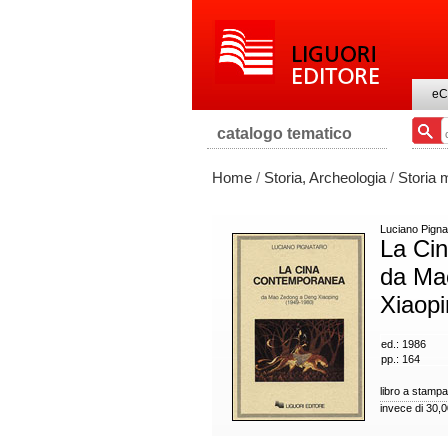
eC
catalogo tematico
Home
/
Storia, Archeologia
/
Storia
Luciano Pigna
La Ci
da Ma
Xiaopi
ed.: 1986
pp.: 164
libro a stampa
invece di 30,