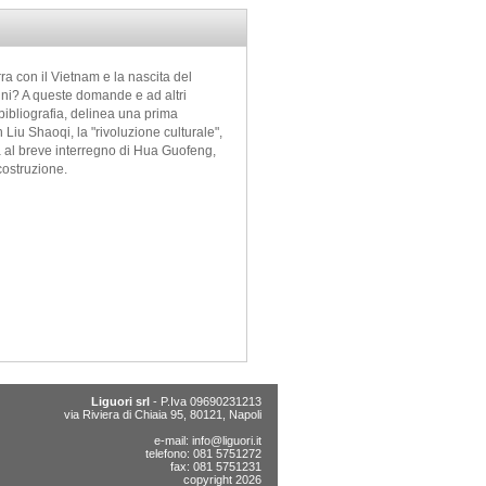
ra con il Vietnam e la nascita del
nni? A queste domande e ad altri
 bibliografia, delinea una prima
 Liu Shaoqi, la "rivoluzione culturale",
ta al breve interregno di Hua Guofeng,
costruzione.
Liguori srl
- P.Iva 09690231213
via Riviera di Chiaia 95, 80121, Napoli
e-mail:
info@liguori.it
telefono: 081 5751272
fax: 081 5751231
copyright 2026