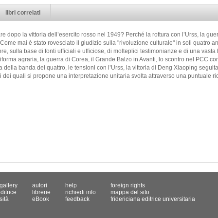
libri correlati
dopo la vittoria dell’esercito rosso nel 1949? Perché la rottura con l’Urss, la guer
e mai è stato rovesciato il giudizio sulla "rivoluzione culturale" in soli quatro a
e, sulla base di fonti ufficiali e ufficiose, di molteplici testimonianze e di una vasta
a riforma agraria, la guerra di Corea, il Grande Balzo in Avanti, lo scontro nel PCC con
ta della banda dei quattro, le tensioni con l’Urss, la vittoria di Deng Xiaoping segui
ri dei quali si propone una interpretazione unitaria svolta attraverso una puntuale ri
gallery
autori
help
foreign rights
ditrice
librerie
richiedi info
mappa del sito
sità
eBook
feedback
fridericiana editrice universitaria