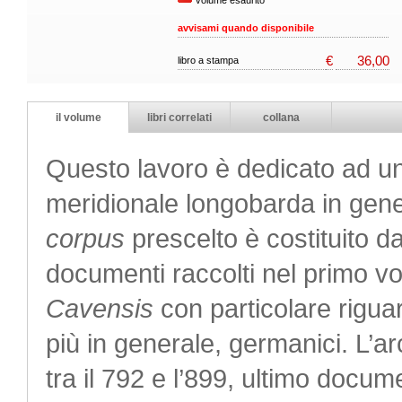
volume esaurito
avvisami quando disponibile
€
36,00
libro a stampa
il volume
libri correlati
collana
Questo lavoro è dedicato ad un a
meridionale longobarda in gener
corpus
prescelto è costituito da
documenti raccolti nel primo v
Cavensis
con particolare riguar
più in generale, germanici. L’
tra il 792 e l’899, ultimo docum