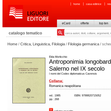
home
casa editrice
ne
eCard
offerte
top ten
catalogo tematico
Home
/
Critica, Linguistica, Filologia
/
Filologia germanica
/ sche
Elda Morlicchio
Antroponimia longobard
Salerno nel IX secolo
I nomi del Codex diplomaticus Cavensis
Collana:
Romanica neapolitana
ed.: 1985
ISBN: 9788820715052
pp.: 268