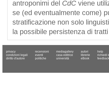
antroponimi del
CdC
viene util
se (ed eventualmente come) può
stratificazione non solo linguis
la possibile persistenza di tratt
privacy
recensioni
mediagallery
autori
help
condizioni legali
eventi
casa editrice
librerie
richiedi 
diritto d'autore
politiche
università
eBook
feedbac