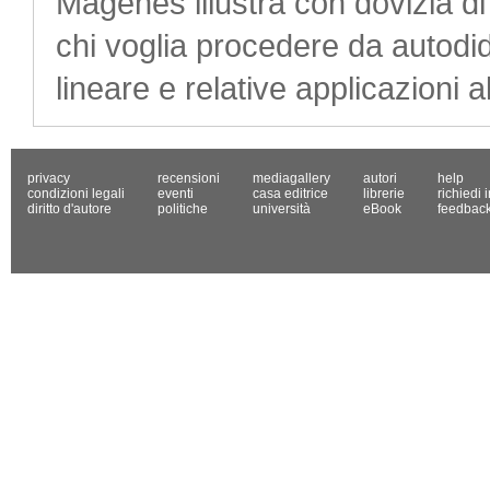
Magenes illustra con dovizia di 
chi voglia procedere da autodida
lineare e relative applicazioni al
privacy
recensioni
mediagallery
autori
help
condizioni legali
eventi
casa editrice
librerie
richiedi 
diritto d'autore
politiche
università
eBook
feedbac