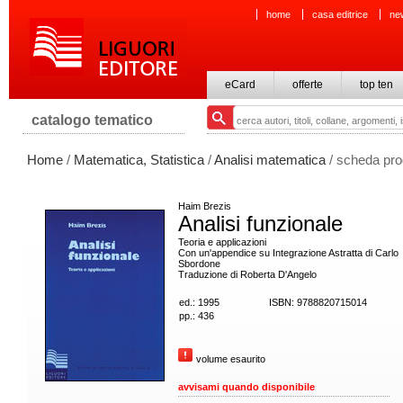
home
casa editrice
ne
eCard
offerte
top ten
catalogo tematico
Home
/
Matematica, Statistica
/
Analisi matematica
/ scheda pro
Haim Brezis
Analisi funzionale
Teoria e applicazioni
Con un'appendice su Integrazione Astratta di Carlo
Sbordone
Traduzione di Roberta D'Angelo
ed.: 1995
ISBN: 9788820715014
pp.: 436
volume esaurito
avvisami quando disponibile