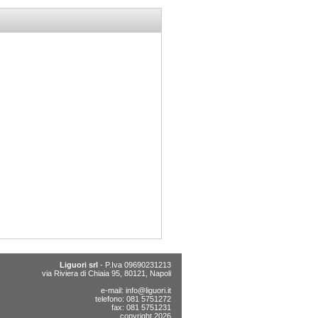
Liguori srl
- P.Iva 09690231213
via Riviera di Chiaia 95, 80121, Napoli
e-mail:
info@liguori.it
telefono: 081 5751272
fax: 081 5751231
copyright 2026