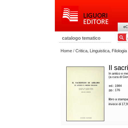
eC
catalogo tematico
Home
/
Critica, Linguistica, Filologia
Il sac
In antico e me
(a cura di Gio
ed.: 1984
pp.: 176
libro a stampa
invece di 17,