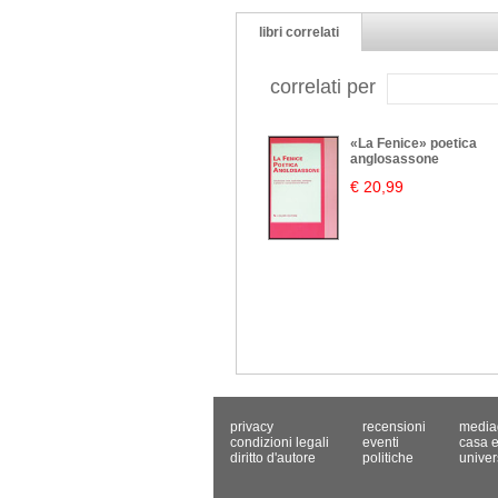
libri correlati
correlati per
«La Fenice» poetica
anglosassone
€ 20,99
privacy
recensioni
media
condizioni legali
eventi
casa e
diritto d'autore
politiche
univer