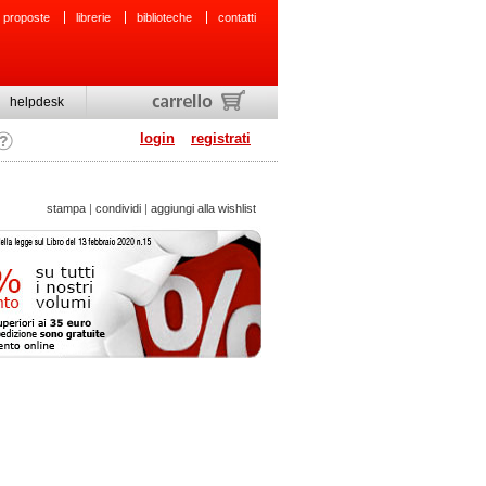
 proposte
librerie
biblioteche
contatti
helpdesk
login
registrati
stampa
|
condividi
|
aggiungi alla wishlist