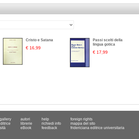
Cristo e Satana
Passi scelti della
lingua gotica
€ 16,99
€ 17,99
gallery
autori
help
foreign rights
ditrice
librerie
richiedi info
mappa del sito
sità
eBook
feedback
fridericiana editrice universitaria