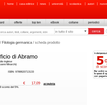
home
casa editrice
news
università
scolastica
autori
nuove
ard
offerte
top ten
eBook
collane
periodici
/
Filologia germanica
/ scheda prodotto
rificio di Abramo
dio inglese
vanni Mirarchi)
ISBN: 9788820713133
€
17,09
acquista
99 sconto del 5%.