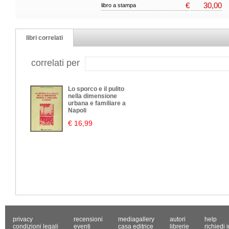
€
30,00
libro a stampa
libri correlati
correlati per
Lo sporco e il pulito
nella dimensione
urbana e familiare a
Napoli
€ 16,99
privacy
recensioni
mediagallery
autori
help
condizioni legali
eventi
casa editrice
librerie
richiedi 