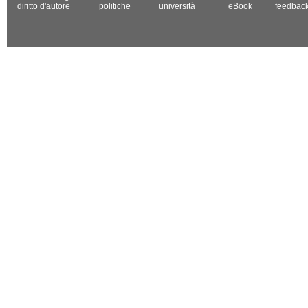
diritto d'autore
politiche
università
eBook
feedbac