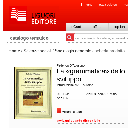
home
casa editrice
ne
eCard
offerte
top ten
catalogo tematico
Home
/
Scienze sociali
/
Sociologia generale
/ scheda prodotto
Federico D'Agostino
La «grammatica» dello
sviluppo
Introduzione di A. Touraine
ed.: 1984
ISBN: 9788820713058
pp.: 196
volume esaurito
avvisami quando disponibile