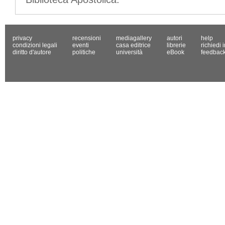
privacy
recensioni
mediagallery
autori
help
condizioni legali
eventi
casa editrice
librerie
richiedi 
diritto d'autore
politiche
università
eBook
feedbac