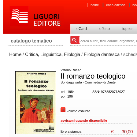
home
casa editrice
ne
eCard
offerte
top ten
catalogo tematico
Home
/
Critica, Linguistica, Filologia
/
Filologia dantesca
/ scheda
Vittorio Russo
Il romanzo teologico
Sondaggi sulla «Commedia» di Dante
ed.: 1984
ISBN: 9788820713027
pp.: 196
volume esaurito
avvisami quando disponibile
€
30,00
libro a stampa