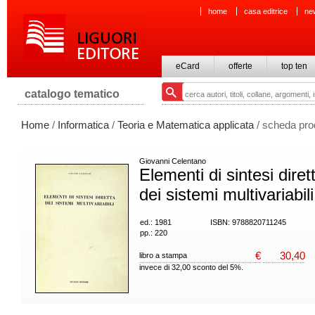
home
casa editrice
ne
eCard
offerte
top ten
catalogo tematico
Home
/
Informatica
/
Teoria e Matematica applicata
/ scheda pro
Giovanni Celentano
Elementi di sintesi diret
dei sistemi multivariabili
ed.: 1981
ISBN: 9788820711245
pp.: 220
€
30,40
libro a stampa
invece di 32,00 sconto del 5%.