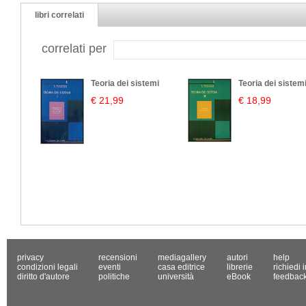
libri correlati
correlati per
Teoria dei sistemi
Teoria dei sistem
€ 21,99
€ 18,99
privacy
recensioni
mediagallery
autori
help
condizioni legali
eventi
casa editrice
librerie
richiedi 
diritto d'autore
politiche
università
eBook
feedbac