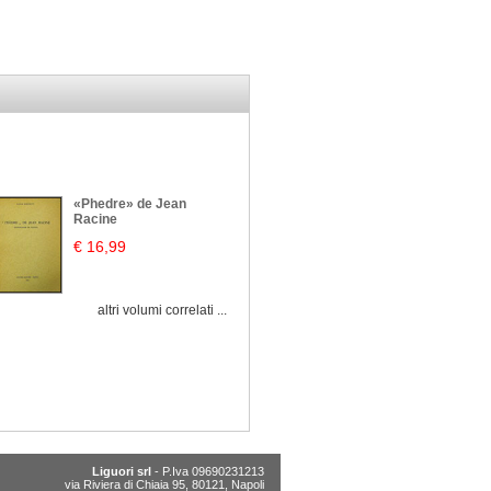
«Phedre» de Jean
Racine
€ 16,99
altri volumi correlati ...
Liguori srl
- P.Iva 09690231213
via Riviera di Chiaia 95, 80121, Napoli