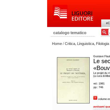
eC
catalogo tematico
Home
/
Critica, Linguistica, Filologia
Gustave Flau
Le se
«Bouv
Le projet du «
(a cura di Alb
ed.: 1981
pp.: 746
volume es
avvisami qua