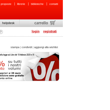
 proposte
librerie
biblioteche
contatti
helpdesk
login
registrati
stampa
|
condividi
|
aggiungi alla wishlist