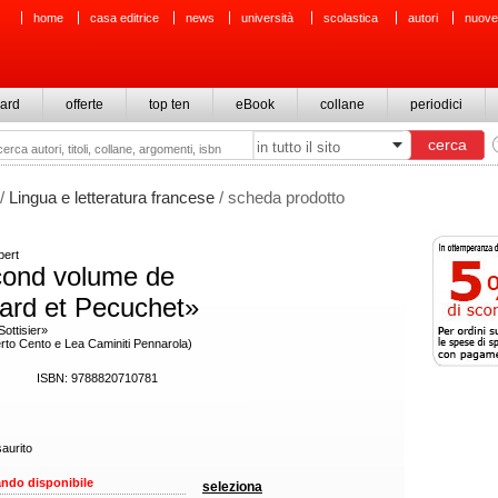
home
casa editrice
news
università
scolastica
autori
nuove
ard
offerte
top ten
eBook
collane
periodici
/
Lingua e letteratura francese
/ scheda prodotto
bert
cond volume de
ard et Pecuchet»
Sottisier»
erto Cento e Lea Caminiti Pennarola)
ISBN: 9788820710781
aurito
ndo disponibile
seleziona