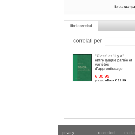
libro a stampa
libri correlati
correlati per
"C'est" et "il y a"
entre langue parlée et
variétés
d'apprentissage
€ 30,99
prezzo eBook € 17,99
privacy
recensioni
media