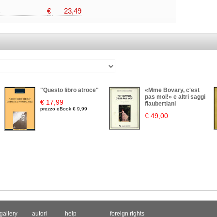
€
23,49
"Questo libro atroce"
«Mme Bovary, c'est
pas moi!» e altri saggi
€ 17,99
flaubertiani
prezzo eBook € 9,99
€ 49,00
gallery
autori
help
foreign rights