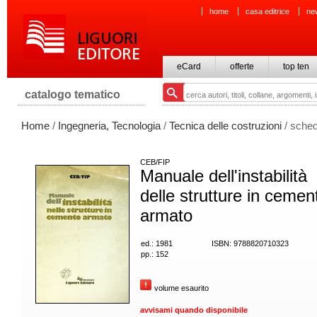
home
casa editrice
ne
eCard
offerte
top ten
catalogo tematico
Home
/
Ingegneria, Tecnologia
/
Tecnica delle costruzioni
/ sched
CEB/FIP
Manuale dell'instabilità
delle strutture in cemen
armato
ed.: 1981
ISBN: 9788820710323
pp.: 152
volume esaurito
avvisami quando disponibile