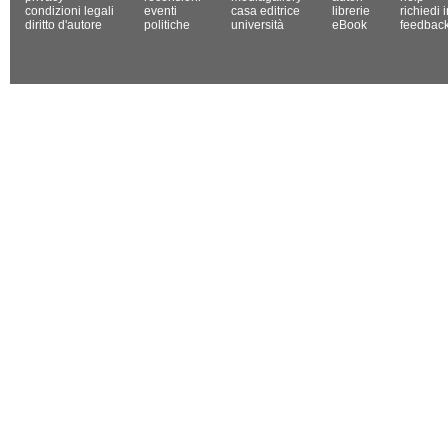
condizioni legali
eventi
casa editrice
librerie
richiedi 
diritto d'autore
politiche
università
eBook
feedbac